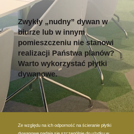
Zwykły „nudny” dywan w
biurze lub w innym
pomieszczeniu nie stanowi
realizacji Państwa planów?
Warto wykorzystać płytki
dywanowe.
Ze względu na ich odporność na ścieranie płytki
dywanowe nadają się szczególnie do użytku w