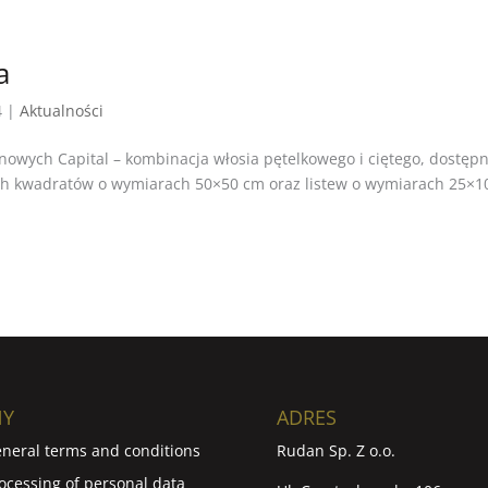
a
4
|
Aktualności
nowych Capital – kombinacja włosia pętelkowego i ciętego, dostęp
ch kwadratów o wymiarach 50×50 cm oraz listew o wymiarach 25×1
NY
ADRES
neral terms and conditions
Rudan Sp. Z o.o.
ocessing of personal data