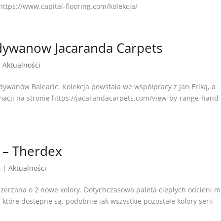
https://www.capital-flooring.com/kolekcja/
 dywanow Jacaranda Carpets
|
Aktualności
ywanów Balearic. Kolekcja powstała we współpracy z Jan Eriką, a
rmacji na stronie https://jacarandacarpets.com/view-by-range-hand
 – Therdex
4
|
Aktualności
szerzona o 2 nowe kolory. Dotychczasowa paleta ciepłych odcieni 
 które dostępne są, podobnie jak wszystkie pozostałe kolory serii