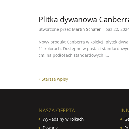
Plitka dywanowa Canberr
utworzone przez
Martin Schafer
|
paź 22, 202
Nowy produkt Canberra w kolekcji płytek dywa
11 kolorach. Dostępne w postaci standardowy
cm, na podłożach standardowych i...
« Starsze wpisy
NASZA OFERTA
IN
Wykładziny w rolkach
Ge
Dywany
Pr