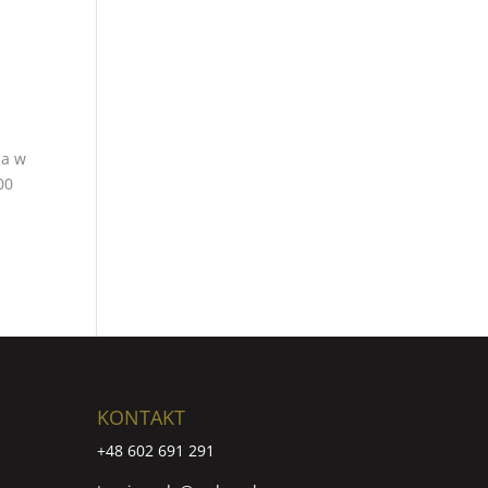
na w
00
KONTAKT
+48 602 691 291