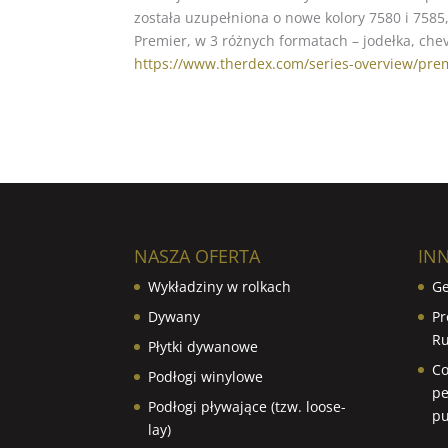
została uzupełniona o nowe kolory 7580 i 7585,
Premier, w 3 różnych formatach – jodełka, chevr
https://www.therdex.com/series-overview/prem
NASZA OFERTA
IN
Wykładziny w rolkach
Ge
Dywany
Pr
Ru
Płytki dywanowe
Co
Podłogi winylowe
pe
Podłogi pływające (tzw. loose-
pu
lay)