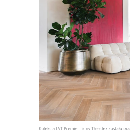
Kolekcja LVT Premier firmy Therdex została po