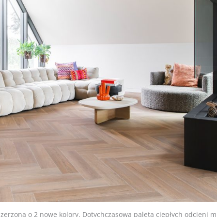
szerzona o 2 nowe kolory. Dotychczasowa paleta ciepłych odcieni 