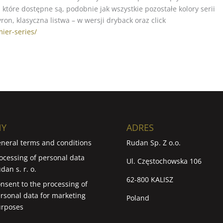
 które dostępne są, podobnie jak wszystkie pozostałe kolory serii
on, klasyczna listwa – w wersji dryback oraz click
ier-series/
NY
ADRES
neral terms and conditions
Rudan Sp. Z o.o.
ocessing of personal data
Ul. Częstochowska 106
dan s. r. o.
62-800 KALISZ
nsent to the processing of
rsonal data for marketing
Poland
rposes